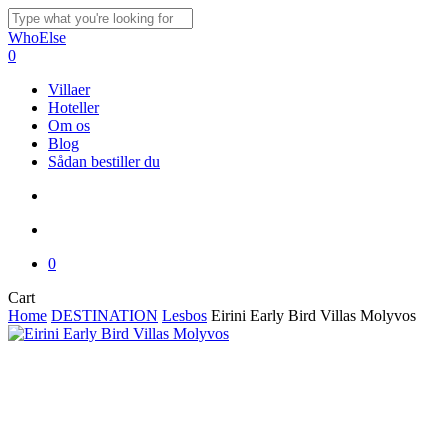
Skip
to
Close
WhoElse
main
Search
search
account
0
content
Menu
Villaer
Hoteller
Om os
Blog
Sådan bestiller du
search
account
0
Close
Cart
Cart
Home
DESTINATION
Lesbos
Eirini Early Bird Villas Molyvos