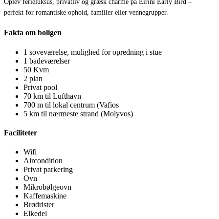
Oplev ferieluksus, privatliv og græsk charme på Eirini Early Bird –
perfekt for romantiske ophold, familier eller vennegrupper.
Fakta om boligen
1 soveværelse, mulighed for opredning i stue
1 badeværelser
50 Kvm
2 plan
Privat pool
70 km til Lufthavn
700 m til lokal centrum (Vafìos
5 km til nærmeste strand (Molyvos)
Faciliteter
Wifi
Aircondition
Privat parkering
Ovn
Mikrobølgeovn
Kaffemaskine
Brødrister
Elkedel