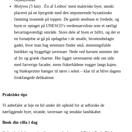
Molyvos (
5 km) . Én af Lesbos’ mest maleriske byer, smukt
placeret på en bjergside med den imponerende byzantinske
fæstning tronende på toppen. De gamle stenhuse er fredede, og
byen er optaget på UNESCO’s verdensarvsliste som et særligt
bevaringsværdigt område.
Store dele af byen er bilfri, og det er
en fornøjelse at gå på opdagelse i de smalle, brostensbelagte
gader, hvor man bag stenmure finder små, stemningsfulde
butikker og hyggelige tavernaer. Nede ved havnen summer det
af liv og græsk charme. Her ligger tavernaerne side om side
med farverige facader, mens fiskerbådene vugger langs kajen,
og blæksprutter hænger til tørre i solen – klar til at blive dagens
friskfangede delikatesse.
Praktiske tips
Vi anbefaler at leje en bil under dit ophold for at udforske de
nærliggende byer, strande, tavernaer og smukke landskaber.
Book din villa i dag