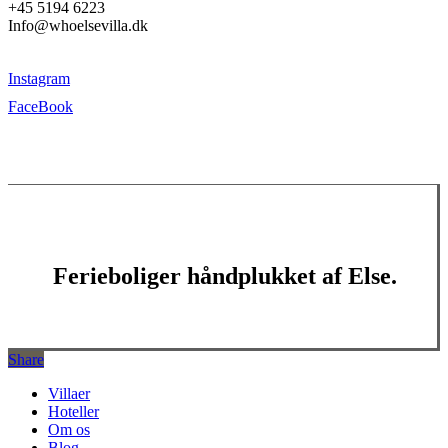
+45 5194 6223
Info@whoelsevilla.dk
Instagram
FaceBook
Ferieboliger håndplukket af Else.
Share
Close
Villaer
Menu
Hoteller
Om os
Blog