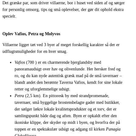
Det græske par, som driver villaerne, bor i huset ved siden af og sørger
for personlig omsorg, tips og små oplevelser, der gør dit ophold ekstra
specielt.
Oplev Vafios, Petra og Molyvos
Villaerne ligger tæt ved 3 byer af meget forskellig karakter så der er
udflugtsmuligheder for en hver smag.
Vafios
(700 ) er en charmerende bjerglandsby med
panoramaudsigt over hav og olivenlunde. Her hersker fred og
ro, og du kan nyde autentisk græsk mad på de små tavernaer –
blandt andet den berømte Taverna Vafios, kendt for sine lokale
retter og uforglemmelige udsigt.
Petra
(2,5 km). En pittoresk by med strandpromenade,
tavernaer, små hyggelige brostensbelagte gader med butikker,
der sælger lækre lokale kvalitetsprodukter og et torv, der er
samlingspunkt både dag og aften. Byen er opkaldt efter den
ikoniske klippe, der skyder op midt i byen, og hvorfra der på
toppen er en spektakulær udsigt og adgang til kirken
Panagia
Glykofilousa
.