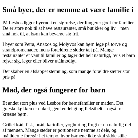
Små byer, der er nemme at være familie i
På Lesbos ligger byerne i en størrelse, der fungerer godt for familier.
De er store nok til at have restauranter, små butikker og liv – men
små nok til, at børn kan bevæge sig frit.
I byer som Petra, Anaxos og Molyvos kan børn lege på torve og
strandpromenader, mens forældrene sidder tæt på. Mange
restauranter er vant til familier og tager det helt naturligt, hvis et barn
rejser sig, leger eller bliver utålmodigt.
Det skaber en afslappet stemning, som mange forældre sætter stor
pris på.
Mad, der også fungerer for børn
Et andet stort plus ved Lesbos for børnefamilier er maden. Det
græske køkken er enkelt, genkendeligt og fleksibelt – også for
kræsne børn.
Grillet kød, fisk, brød, kartofler, yoghurt og frugt er en naturlig del
af menuen. Mange steder er portionerne nemme at dele, og
måltiderne foregår i et tempo, hvor børnene ikke skal sidde stille