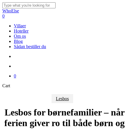
Skip
to
Close
WhoElse
main
Search
search
account
0
content
Menu
Villaer
Hoteller
Om os
Blog
Sådan bestiller du
search
account
0
Close
Cart
Cart
Lesbos
Lesbos for børnefamilier – når
ferien giver ro til både børn og