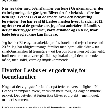
og voksne
Når jeg taler med børnefamilier om ferie i Grækenland, er der
én bekymring, der går igen: Bliver det for hektisk – eller for
kedeligt? Lesbos er et af de steder, hvor den bekymring
forsvinder. Jeg har rejst til Lesbos næsten hvert år siden 2012,
og det er en af de græske øer, jeg oftest anbefaler til familier,
der ønsker trygge rammer, korte afstande og en ferie, hvor
både børn og voksne kan finde ro.
Jeg hedder Else og har arbejdet professionelt med rejser i mere end
20 år. Jeg har rådgivet mange familier med børn i alle aldre – fra
småbørnsfamilier til teenagere – og Lesbos bliver igen og igen valgt,
fordi øen er nem at være på. Ikke spektakulær på den larmende
måde, men solid, varm og imødekommende.
Hvorfor Lesbos er et godt valg for
børnefamilier
Noget af det vigtigste for familier på ferie er overskuelighed. På
Lesbos er tempoet lavere, trafikken mere rolig, og dagene mindre
pakket. Det betyder, at ferien ikke bliver et projekt – men noget,
man er i sammen.
Lesbos egner sig særligt godt til børnefamilier, fordi: